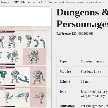
lasers
NPC Miniatures Pack
Dungeons & lasers -Personnages - Assassin
Dungeons & 
Personnages
Référence
1234000262666
Type
Figurines fantasy
Matière
Plastique HIPS
Échelle
28 mm
Jeux
Jeux de rôle fanta
wargames fantasy
Utilisation
Personnages non-joue