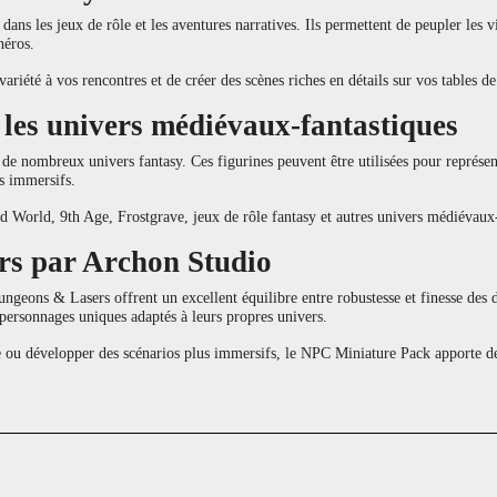
ans les jeux de rôle et les aventures narratives. Ils permettent de peupler les vi
héros.
variété à vos rencontres et de créer des scènes riches en détails sur vos tables de
t les univers médiévaux-fantastiques
e nombreux univers fantasy. Ces figurines peuvent être utilisées pour représen
s immersifs.
 World, 9th Age, Frostgrave, jeux de rôle fantasy et autres univers médiévaux-
rs par Archon Studio
eons & Lasers offrent un excellent équilibre entre robustesse et finesse des dét
 personnages uniques adaptés à leurs propres univers.
e ou développer des scénarios plus immersifs, le NPC Miniature Pack apporte de