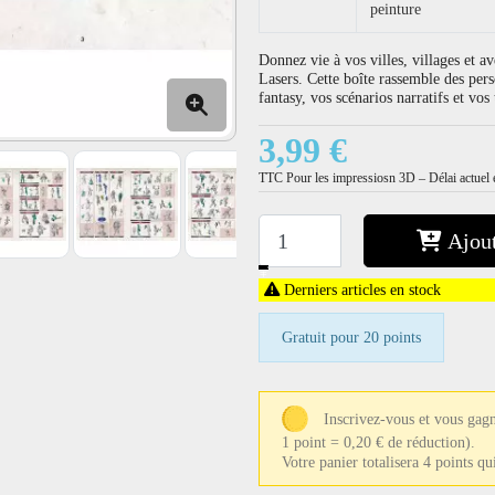
peinture
Donnez vie à vos villes, villages et
Lasers. Cette boîte rassemble des per
fantasy, vos scénarios narratifs et vo
3,99 €
TTC
Pour les impressiosn 3D – Délai actuel e
Ajout
−
+
Derniers articles en stock
Gratuit pour 20 points
Inscrivez-vous et vous gagn
1 point = 0,20 € de réduction).
Votre panier totalisera 4 points q