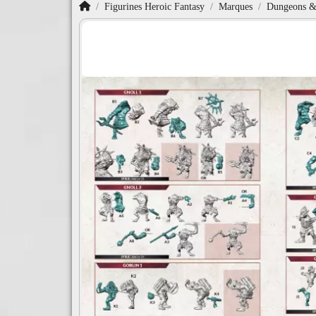
Accueil
Figurines Heroic Fantasy
Marques
Dungeons & 