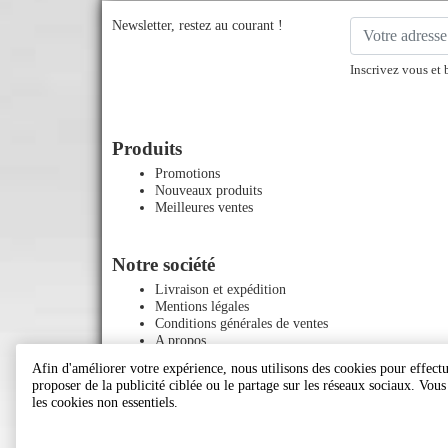
Newsletter, restez au courant !
Inscrivez vous et 
Produits
Promotions
Nouveaux produits
Meilleures ventes
Notre société
Livraison et expédition
Mentions légales
Conditions générales de ventes
A propos
Paiement sécurisé
Afin d'améliorer votre expérience, nous utilisons des cookies pour effectue
Contactez-nous
proposer de la publicité ciblée ou le partage sur les réseaux sociaux. Vou
Plan du site
les cookies non essentiels.
Magasins
Le blog