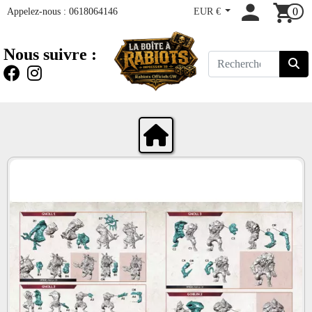
Appelez-nous :
0618064146
EUR €
0
Nous suivre :