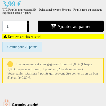
3,99 €
TTC
Pour les impressiosn 3D – Délai actuel environ 30 jours - Pour le reste du catalogue
expédition sous 3-4 jours.
+
Ajouter au panier
−
Derniers articles en stock
Gratuit pour 20 points
Inscrivez-vous et vous gagnerez 4 points/0,80 €
(Chaque
1,00 € dépensé = 1 point, 1 point = 0,20 € de réduction).
Votre panier totalisera 4 points qui peuvent être convertis en un bon
d'achat de 0,80 €.
Garanties sécurité