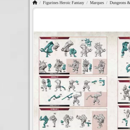
Accueil
Figurines Heroic Fantasy
Marques
Dungeons & 