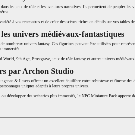
ans les jeux de rôle et les aventures narratives. Ils permettent de peupler les vi
héros.
variété à vos rencontres et de créer des scènes riches en détails sur vos tables de
t les univers médiévaux-fantastiques
e nombreux univers fantasy. Ces figurines peuvent être utilisées pour représen
s immersifs.
 World, 9th Age, Frostgrave, jeux de rôle fantasy et autres univers médiévaux-
rs par Archon Studio
eons & Lasers offrent un excellent équilibre entre robustesse et finesse des dét
 personnages uniques adaptés à leurs propres univers.
e ou développer des scénarios plus immersifs, le NPC Miniature Pack apporte de