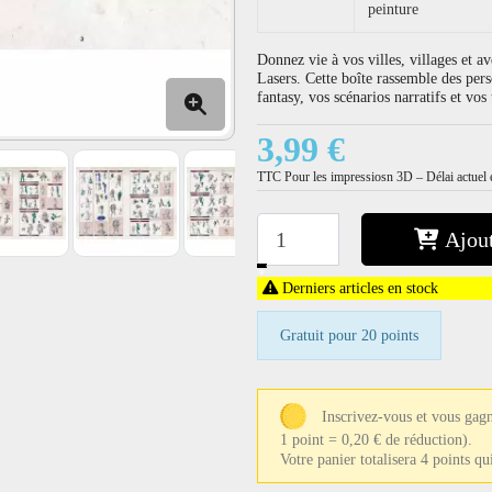
peinture
Donnez vie à vos villes, villages et
Lasers. Cette boîte rassemble des per
fantasy, vos scénarios narratifs et vo
3,99 €
TTC
Pour les impressiosn 3D – Délai actuel e
Ajout
−
+
Derniers articles en stock
Gratuit pour 20 points
Inscrivez-vous et vous gagn
1 point = 0,20 € de réduction).
Votre panier totalisera 4 points q