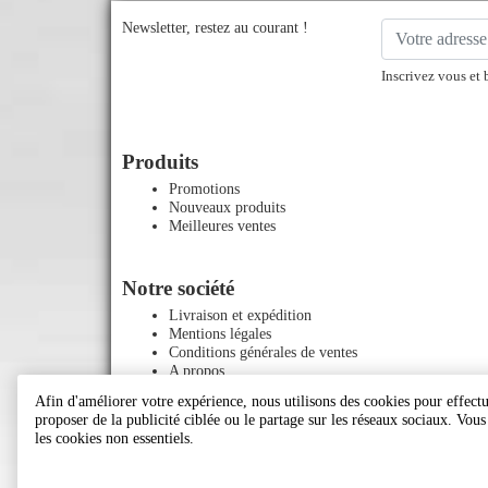
Newsletter, restez au courant !
Inscrivez vous et 
Produits
Promotions
Nouveaux produits
Meilleures ventes
Notre société
Livraison et expédition
Mentions légales
Conditions générales de ventes
A propos
Paiement sécurisé
Afin d'améliorer votre expérience, nous utilisons des cookies pour effectue
Contactez-nous
proposer de la publicité ciblée ou le partage sur les réseaux sociaux. Vou
Plan du site
les cookies non essentiels.
Magasins
Le blog