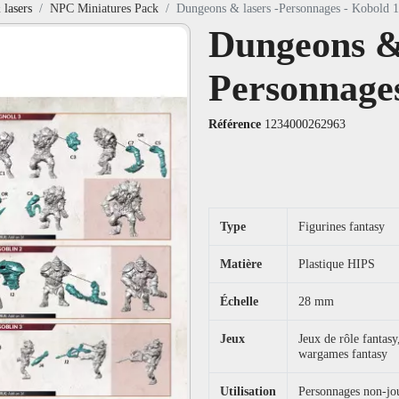
lasers
NPC Miniatures Pack
Dungeons & lasers -Personnages - Kobold 1
Dungeons & 
Personnages
Référence
1234000262963
Type
Figurines fantasy
Matière
Plastique HIPS
Échelle
28 mm
Jeux
Jeux de rôle fanta
wargames fantasy
Utilisation
Personnages non-joue