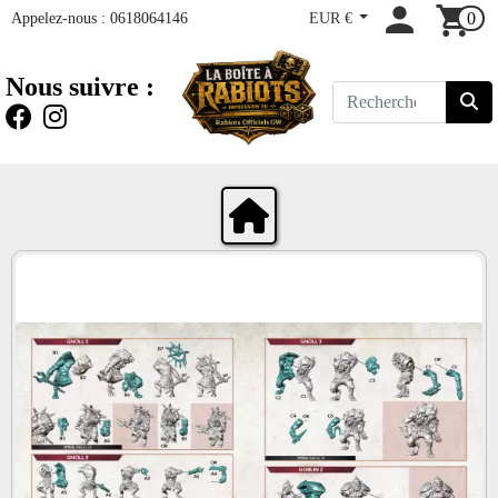
Appelez-nous :
0618064146
EUR €
0
Nous suivre :