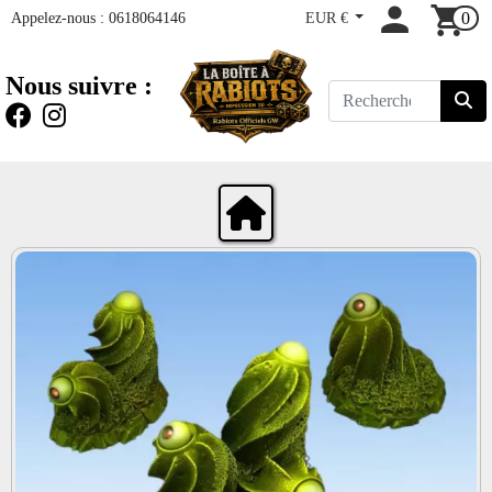
Appelez-nous :
0618064146
EUR €
0
Nous suivre :