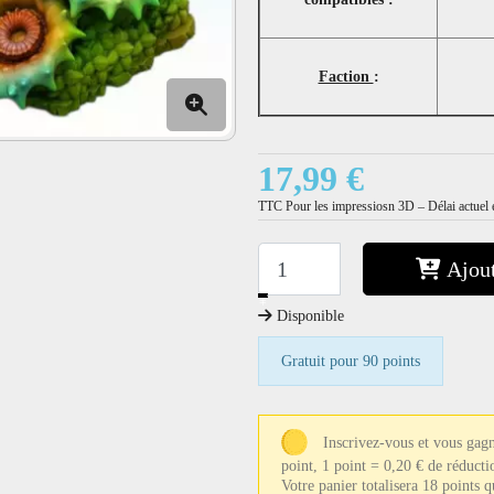
Faction
:
17,99 €
TTC
Pour les impressiosn 3D – Délai actuel e
Ajout
−
+
Disponible
Gratuit pour 90 points
Inscrivez-vous et vous gag
point, 1 point = 0,20 € de réducti
Votre panier totalisera 18 points 