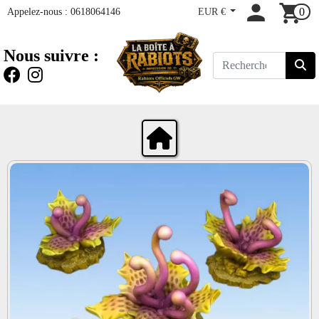
Appelez-nous :
0618064146
EUR €
0
Nous suivre :