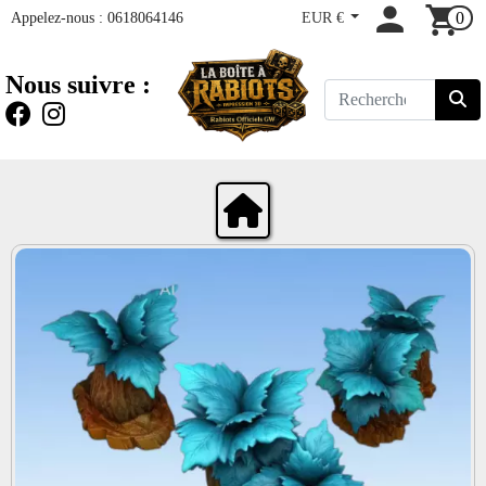
Appelez-nous :
0618064146
EUR €
0
Nous suivre :