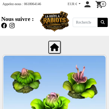
Appelez-nous :
0618064146
EUR €
0
Nous suivre :