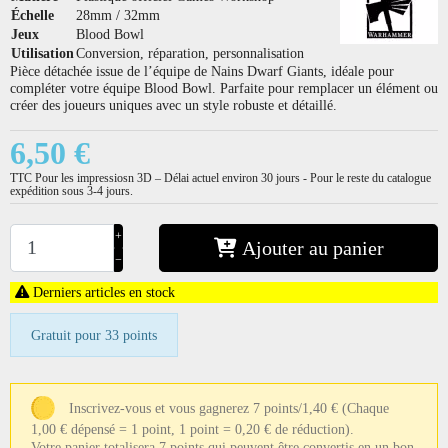
Échelle
28mm / 32mm
Jeux
Blood Bowl
Utilisation
Conversion, réparation, personnalisation
Pièce détachée issue de l’équipe de Nains Dwarf Giants, idéale pour
compléter votre équipe Blood Bowl. Parfaite pour remplacer un élément ou
créer des joueurs uniques avec un style robuste et détaillé.
6,50 €
TTC
Pour les impressiosn 3D – Délai actuel environ 30 jours - Pour le reste du catalogue
expédition sous 3-4 jours.
+
Ajouter au panier
−
Derniers articles en stock
Gratuit pour 33 points
Inscrivez-vous et vous gagnerez 7 points/1,40 €
(Chaque
1,00 € dépensé = 1 point, 1 point = 0,20 € de réduction).
Votre panier totalisera 7 points qui peuvent être convertis en un bon