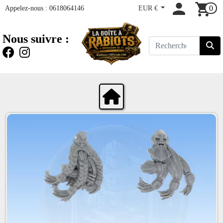
Appelez-nous :
0618064146
EUR €
0
Nous suivre :