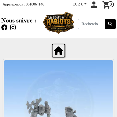
Appelez-nous :
0618064146
EUR €
0
Nous suivre :