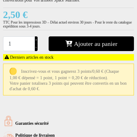
2,50 €
TTC
Pour les impressiosn 3D – Délai actuel environ 30 jours - Pour le reste du catalogue
expédition sous 3-4 jours.
+
Ajouter au panier
−
Derniers articles en stock
Inscrivez-vous et vous gagnerez 3 points/0,60 €
(Chaque
1,00 € dépensé = 1 point, 1 point = 0,20 € de réduction).
Votre panier totalisera 3 points qui peuvent être convertis en un bon
d'achat de 0,60 €.
Garanties sécurité
Politique de livraison