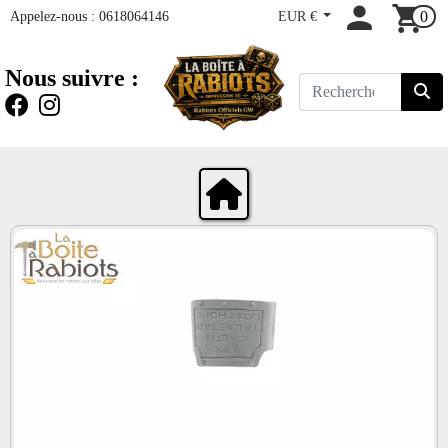
Appelez-nous :
0618064146
EUR €
0
Nous suivre :