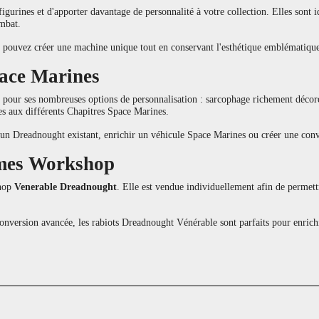
figurines et d'apporter davantage de personnalité à votre collection. Elles sont
mbat.
s pouvez créer une machine unique tout en conservant l'esthétique emblématiqu
pace Marines
 pour ses nombreuses options de personnalisation : sarcophage richement décor
s aux différents Chapitres Space Marines.
r un Dreadnought existant, enrichir un véhicule Space Marines ou créer une conv
Games Workshop
shop
Venerable Dreadnought
. Elle est vendue individuellement afin de permett
onversion avancée, les rabiots Dreadnought Vénérable sont parfaits pour enri