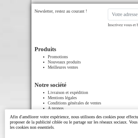
Newsletter, restez au courant !
Inscrivez vous et 
Produits
Promotions
Nouveaux produits
Meilleures ventes
Notre société
Livraison et expédition
Mentions légales
Conditions générales de ventes
A propos
Paiement sécurisé
Afin d'améliorer votre expérience, nous utilisons des cookies pour effectue
Contactez-nous
proposer de la publicité ciblée ou le partage sur les réseaux sociaux. Vou
Plan du site
les cookies non essentiels.
Magasins
Le blog