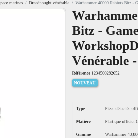
pace marines
Dreadnought vénérable
Warhammer 40000 Rabiots Bitz - G
Warhammer
Bitz - Game
WorkshopD
Vénérable -
Référence
1234500282652
NOUVEAU
Type
Pièce détachée off
Matière
Plastique officie
Gamme
Warhammer 40,000