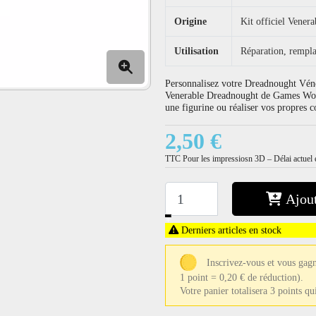
Origine
Kit officiel Vener
Utilisation
Réparation, rempla
Personnalisez votre Dreadnought Vénér
Venerable Dreadnought de Games Work
une figurine ou réaliser vos propres
2,50 €
TTC
Pour les impressiosn 3D – Délai actuel e
Ajout
−
+
Derniers articles en stock
Inscrivez-vous et vous gagn
1 point = 0,20 € de réduction).
Votre panier totalisera 3 points q