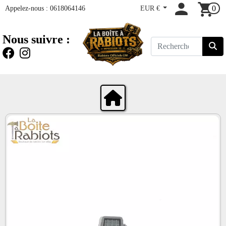
Appelez-nous :
0618064146
EUR €
0
Nous suivre :