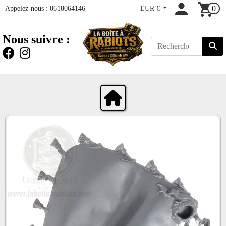
Appelez-nous :
0618064146
EUR €
0
Nous suivre :