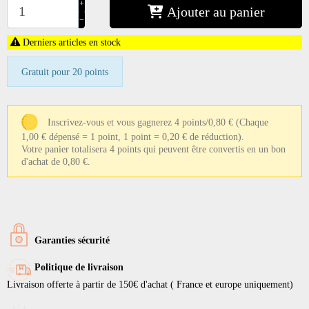
+
Ajouter au panier
−
Derniers articles en stock
Gratuit pour 20 points
Inscrivez-vous et vous gagnerez 4 points/0,80 €
(Chaque
1,00 € dépensé = 1 point, 1 point = 0,20 € de réduction).
Votre panier totalisera 4 points qui peuvent être convertis en un bon
d'achat de 0,80 €.
Garanties sécurité
Politique de livraison
Livraison offerte à partir de 150€ d'achat ( France et europe uniquement)