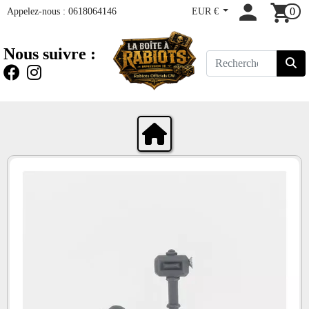
Appelez-nous :
0618064146
EUR €
0
Nous suivre :