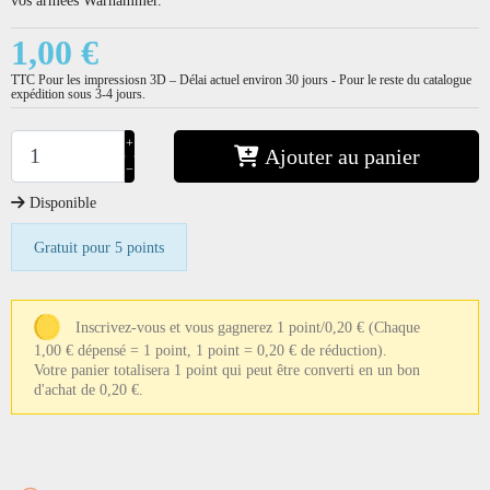
1,00 €
TTC
Pour les impressiosn 3D – Délai actuel environ 30 jours - Pour le reste du catalogue
expédition sous 3-4 jours.
+
Ajouter au panier
−
Disponible
Gratuit pour 5 points
Inscrivez-vous et vous gagnerez 1 point/0,20 €
(Chaque
1,00 € dépensé = 1 point, 1 point = 0,20 € de réduction).
Votre panier totalisera 1 point qui peut être converti en un bon
d'achat de 0,20 €.