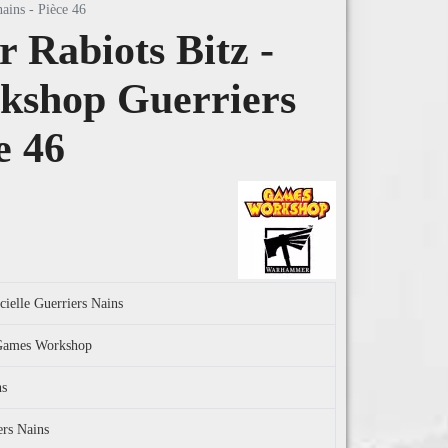
ains - Pièce 46
Rabiots Bitz -
shop Guerriers
e 46
cielle Guerriers Nains
l Games Workshop
ns
ers Nains