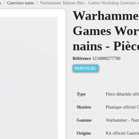
s
Guerriers nains
Warhammer Rabiots Bitz - Games Workshop Guerriers n
Warhammer 
Games Work
nains - Pièc
Référence
1234000277790
NOUVEAU
Type
Pièce détachée offi
Matière
Plastique officie
Gamme
Warhammer - Nai
Origine
Kit officiel Guerri