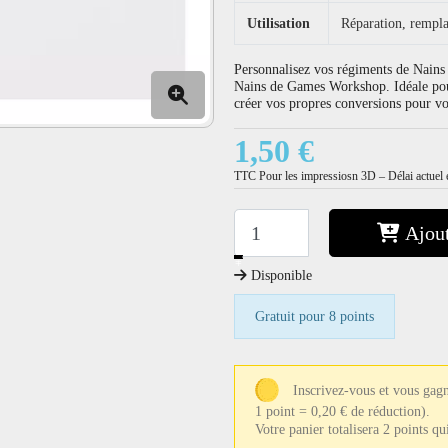
Utilisation
Réparation, rempla
Personnalisez vos régiments de Nains a
Nains de Games Workshop. Idéale pou
créer vos propres conversions pour 
1,50 €
TTC
Pour les impressiosn 3D – Délai actuel e
Ajout
−
+
Disponible
Gratuit pour 8 points
Inscrivez-vous et vous gagn
1 point = 0,20 € de réduction).
Votre panier totalisera 2 points q