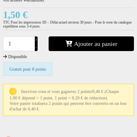
1,50 €
TTC
Pour les impressiosn 3D – Délai actuel environ 30 jours - Pour le reste du catalogue
expédition sous 3-4 jours.
+
Ajouter au panier
−
Disponible
Gratuit pour 8 points
Inscrivez-vous et vous gagnerez 2 points/0,40 €
(Chaque
1,00 € dépensé = 1 point, 1 point = 0,20 € de réduction).
Votre panier totalisera 2 points qui peuvent être convertis en un bon
d'achat de 0,40 €.