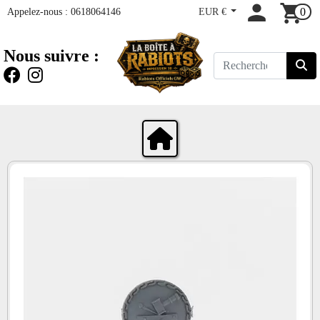
Appelez-nous :
0618064146
EUR €
0
Nous suivre :