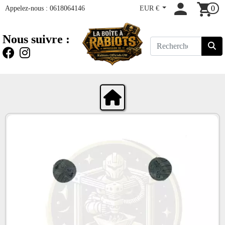
Appelez-nous :
0618064146
EUR €
0
Nous suivre :