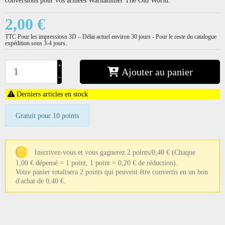
2,00 €
TTC
Pour les impressiosn 3D – Délai actuel environ 30 jours - Pour le reste du catalogue
expédition sous 3-4 jours.
+
Ajouter au panier
−
Derniers articles en stock
Gratuit pour 10 points
Inscrivez-vous et vous gagnerez 2 points/0,40 €
(Chaque
1,00 € dépensé = 1 point, 1 point = 0,20 € de réduction).
Votre panier totalisera 2 points qui peuvent être convertis en un bon
d'achat de 0,40 €.