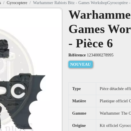
s
Gyrocoptere
Warhammer Rabiots Bitz - Games WorkshopGyrocoptère - 
Warhammer 
Games Wor
- Pièce 6
Référence
1234000278995
NOUVEAU
Type
Pièce détachée off
Matière
Plastique officie
Gamme
Warhammer The Ol
Origine
Kit officiel Gyro