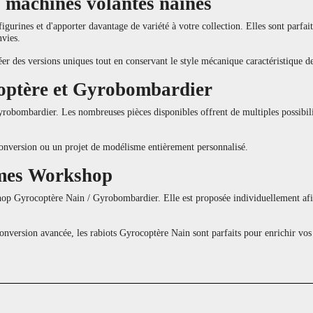
s machines volantes naines
figurines et d'apporter davantage de variété à votre collection. Elles sont parf
nvies.
er des versions uniques tout en conservant le style mécanique caractéristique de
optère et Gyrobombardier
robombardier. Les nombreuses pièces disponibles offrent de multiples possibili
conversion ou un projet de modélisme entièrement personnalisé.
Games Workshop
hop Gyrocoptère Nain / Gyrobombardier. Elle est proposée individuellement afin
conversion avancée, les rabiots Gyrocoptère Nain sont parfaits pour enrichir