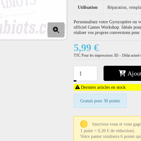
Utilisation
Réparation, rempla
Personnalisez votre Gyrocoptère ou v
officiel Games Workshop. Idéale pour
réaliser vos propres conversions po
5,99 €
TTC
Pour les impressiosn 3D – Délai actuel e
Ajout
−
+
Derniers articles en stock
Gratuit pour 30 points
Inscrivez-vous et vous gagn
1 point = 0,20 € de réduction).
Votre panier totalisera 6 points q