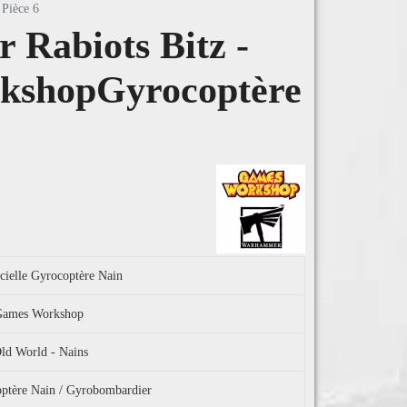
Pièce 6
Rabiots Bitz -
kshopGyrocoptère
icielle Gyrocoptère Nain
l Games Workshop
d World - Nains
coptère Nain / Gyrobombardier