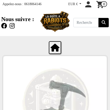
Appelez-nous :
0618064146
EUR €
0
Nous suivre :