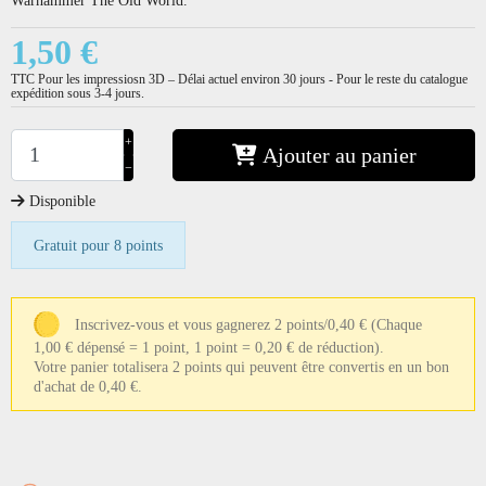
1,50 €
TTC
Pour les impressiosn 3D – Délai actuel environ 30 jours - Pour le reste du catalogue
expédition sous 3-4 jours.
+
Ajouter au panier
−
Disponible
Gratuit pour 8 points
Inscrivez-vous et vous gagnerez 2 points/0,40 €
(Chaque
1,00 € dépensé = 1 point, 1 point = 0,20 € de réduction).
Votre panier totalisera 2 points qui peuvent être convertis en un bon
d'achat de 0,40 €.