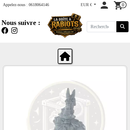
Appelez-nous :
0618064146
EUR €
0
Nous suivre :