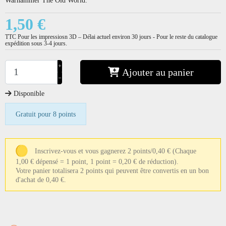
1,50 €
TTC
Pour les impressiosn 3D – Délai actuel environ 30 jours - Pour le reste du catalogue
expédition sous 3-4 jours.
+
Ajouter au panier
−
Disponible
Gratuit pour 8 points
Inscrivez-vous et vous gagnerez 2 points/0,40 €
(Chaque
1,00 € dépensé = 1 point, 1 point = 0,20 € de réduction).
Votre panier totalisera 2 points qui peuvent être convertis en un bon
d'achat de 0,40 €.