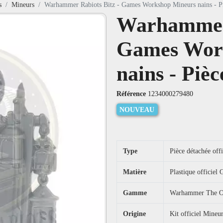
s
Mineurs
Warhammer Rabiots Bitz - Games Workshop Mineurs nains - P
Warhammer 
Games Wor
nains - Pièc
Référence
1234000279480
NOUVEAU
Type
Pièce détachée off
Matière
Plastique officie
Gamme
Warhammer The Ol
Origine
Kit officiel Mineu