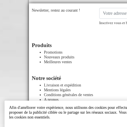
Newsletter, restez au courant !
Inscrivez vous et 
Produits
Promotions
Nouveaux produits
Meilleures ventes
Notre société
Livraison et expédition
Mentions légales
Conditions générales de ventes
A propos
Paiement sécurisé
Afin d'améliorer votre expérience, nous utilisons des cookies pour effectue
Contactez-nous
proposer de la publicité ciblée ou le partage sur les réseaux sociaux. Vou
Plan du site
les cookies non essentiels.
Magasins
Le blog