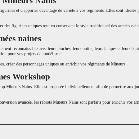
s Mineurs Nains
figurines et d'apporter davantage de variété à vos régiments. Elles sont idéal
r des figurines uniques tout en conservant le style traditionnel des armées nain
mées naines
ement reconnaissable avec leurs pioches, leurs outils, leurs lampes et leurs é
ation pour vos projets de modélisme.
nes, créer des personnages uniques ou enrichir vos régiments de Mineurs.
Games Workshop
hop Mineurs Nains. Elle est proposée individuellement afin de permettre aux jou
conversion avancée, les rabiots Mineurs Nains sont parfaits pour enrichir vo