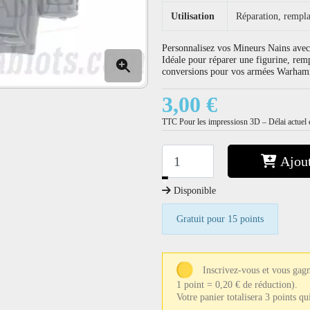
Utilisation
Réparation, rempla
Personnalisez vos Mineurs Nains avec 
Idéale pour réparer une figurine, rem
conversions pour vos armées Warha
3,00 €
TTC
Pour les impressiosn 3D – Délai actuel e
Ajout
−
+
Disponible
Gratuit pour 15 points
Inscrivez-vous et vous gagn
1 point = 0,20 € de réduction).
Votre panier totalisera 3 points q