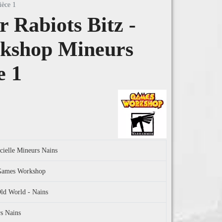
ièce 1
Rabiots Bitz -
kshop Mineurs
e 1
icielle Mineurs Nains
l Games Workshop
d World - Nains
rs Nains