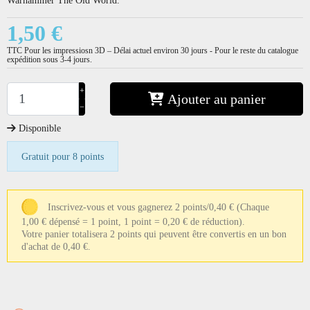
1,50 €
TTC
Pour les impressiosn 3D – Délai actuel environ 30 jours - Pour le reste du catalogue
expédition sous 3-4 jours.
+
Ajouter au panier
−
Disponible
Gratuit pour 8 points
Inscrivez-vous et vous gagnerez 2 points/0,40 €
(Chaque
1,00 € dépensé = 1 point, 1 point = 0,20 € de réduction).
Votre panier totalisera 2 points qui peuvent être convertis en un bon
d'achat de 0,40 €.