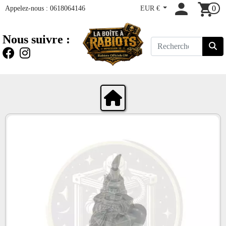
Appelez-nous :
0618064146
EUR €
0
Nous suivre :