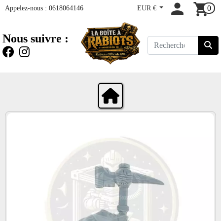
Appelez-nous :
0618064146
EUR €
0
Nous suivre :