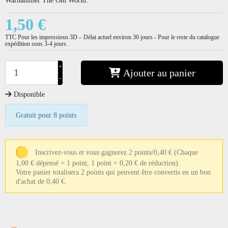
1,50 €
TTC
Pour les impressiosn 3D – Délai actuel environ 30 jours - Pour le reste du catalogue
expédition sous 3-4 jours.
+
Ajouter au panier
−
Disponible
Gratuit pour 8 points
Inscrivez-vous et vous gagnerez 2 points/0,40 €
(Chaque
1,00 € dépensé = 1 point, 1 point = 0,20 € de réduction).
Votre panier totalisera 2 points qui peuvent être convertis en un bon
d'achat de 0,40 €.