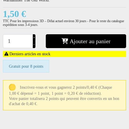
1,50 €
TTC
Pour les impressiosn 3D – Délai actuel environ 30 jours - Pour le reste du catalogue
expédition sous 3-4 jours.
+
Ajouter au panier
−
Derniers articles en stock
Gratuit pour 8 points
Inscrivez-vous et vous gagnerez 2 points/0,40 €
(Chaque
1,00 € dépensé = 1 point, 1 point = 0,20 € de réduction).
Votre panier totalisera 2 points qui peuvent être convertis en un bon
d'achat de 0,40 €.