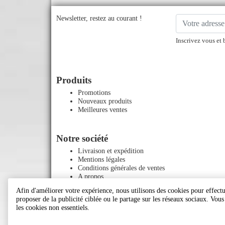
Newsletter, restez au courant !
Inscrivez vous et 
Produits
Promotions
Nouveaux produits
Meilleures ventes
Notre société
Livraison et expédition
Mentions légales
Conditions générales de ventes
A propos
Paiement sécurisé
Afin d'améliorer votre expérience, nous utilisons des cookies pour effectue
Contactez-nous
proposer de la publicité ciblée ou le partage sur les réseaux sociaux. Vou
Plan du site
les cookies non essentiels.
Magasins
Le blog