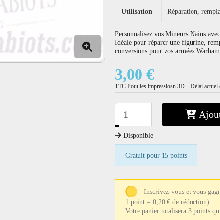
Utilisation
Réparation, rempla
Personnalisez vos Mineurs Nains avec 
Idéale pour réparer une figurine, rem
conversions pour vos armées Warha
3,00 €
TTC
Pour les impressiosn 3D – Délai actuel e
Ajout
−
+
Disponible
Gratuit pour 15 points
Inscrivez-vous et vous gagn
1 point = 0,20 € de réduction).
Votre panier totalisera 3 points q