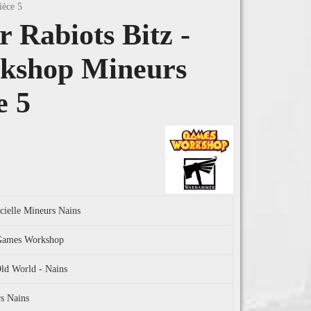
ièce 5
Rabiots Bitz -
kshop Mineurs
e 5
icielle Mineurs Nains
l Games Workshop
d World - Nains
rs Nains