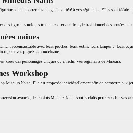
s Mineurs Nains
figurines et d'apporter davantage de variété à vos régiments. Elles sont idéal
r des figurines uniques tout en conservant le style traditionnel des armées nain
mées naines
ement reconnaissable avec leurs pioches, leurs outils, leurs lampes et leurs é
ation pour vos projets de modélisme.
nes, créer des personnages uniques ou enrichir vos régiments de Mineurs.
Games Workshop
hop Mineurs Nains. Elle est proposée individuellement afin de permettre aux jou
conversion avancée, les rabiots Mineurs Nains sont parfaits pour enrichir vo