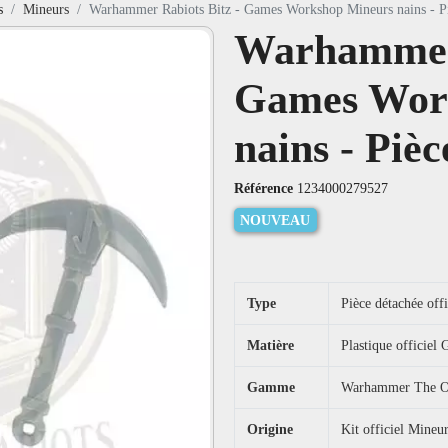
s
Mineurs
Warhammer Rabiots Bitz - Games Workshop Mineurs nains - P
Warhammer 
Games Wor
nains - Pièc
Référence
1234000279527
NOUVEAU
Type
Pièce détachée off
Matière
Plastique officie
Gamme
Warhammer The Ol
Origine
Kit officiel Mineu