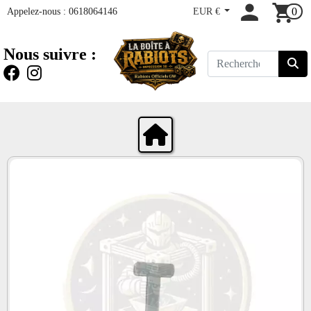
Appelez-nous :
0618064146
EUR €
0
Nous suivre :