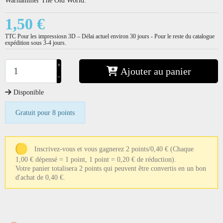
1,50 €
TTC
Pour les impressiosn 3D – Délai actuel environ 30 jours - Pour le reste du catalogue
expédition sous 3-4 jours.
+
Ajouter au panier
−
Disponible
Gratuit pour 8 points
Inscrivez-vous et vous gagnerez 2 points/0,40 €
(Chaque
1,00 € dépensé = 1 point, 1 point = 0,20 € de réduction).
Votre panier totalisera 2 points qui peuvent être convertis en un bon
d'achat de 0,40 €.