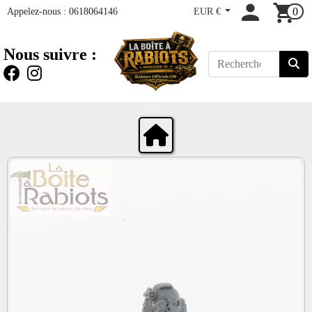
Appelez-nous :
0618064146
EUR €
0
Nous suivre :