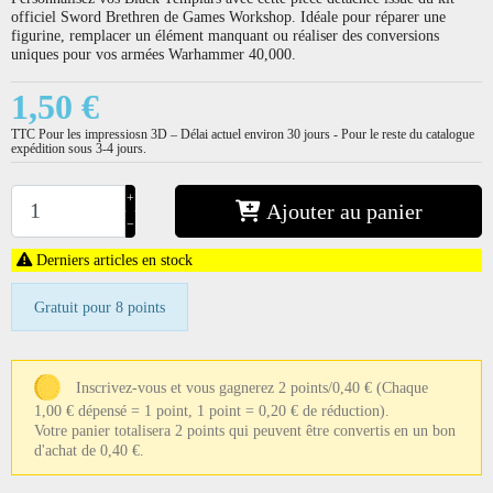
officiel Sword Brethren de Games Workshop. Idéale pour réparer une
figurine, remplacer un élément manquant ou réaliser des conversions
uniques pour vos armées Warhammer 40,000.
1,50 €
TTC
Pour les impressiosn 3D – Délai actuel environ 30 jours - Pour le reste du catalogue
expédition sous 3-4 jours.
+
Ajouter au panier
−
Derniers articles en stock
Gratuit pour 8 points
Inscrivez-vous et vous gagnerez 2 points/0,40 €
(Chaque
1,00 € dépensé = 1 point, 1 point = 0,20 € de réduction).
Votre panier totalisera 2 points qui peuvent être convertis en un bon
d'achat de 0,40 €.