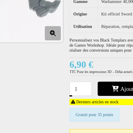
Gamme
Warhammer 40,000
Origine
Kit officiel Sword
Utilisation
Réparation, rempla
Personnalisez vos Black Templars avec
de Games Workshop. Idéale pour répa
réaliser des conversions uniques po
6,90 €
TTC
Pour les impressiosn 3D – Délai actuel e
Ajout
−
+
Derniers articles en stock
Gratuit pour 35 points