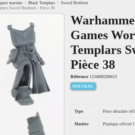
pace marines
Black Templars
Sword Brethren
ars Sword Brethren - Pièce 38
Warhammer 
Games Wor
Templars S
Pièce 38
Référence
1234000280653
NOUVEAU
Type
Pièce détachée off
Matière
Plastique officie