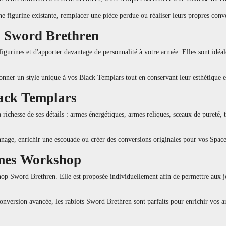
une figurine existante, remplacer une pièce perdue ou réaliser leurs propres c
s Sword Brethren
figurines et d'apporter davantage de personnalité à votre armée. Elles sont idé
onner un style unique à vos Black Templars tout en conservant leur esthétique
lack Templars
richesse de ses détails : armes énergétiques, armes reliques, sceaux de pureté, 
nnage, enrichir une escouade ou créer des conversions originales pour vos Spac
Games Workshop
hop Sword Brethren. Elle est proposée individuellement afin de permettre aux j
onversion avancée, les rabiots Sword Brethren sont parfaits pour enrichir vo