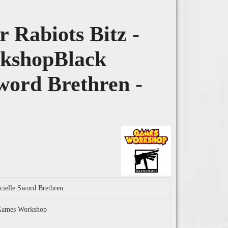
Rabiots Bitz -
kshopBlack
word Brethren -
icielle Sword Brethren
l Games Workshop