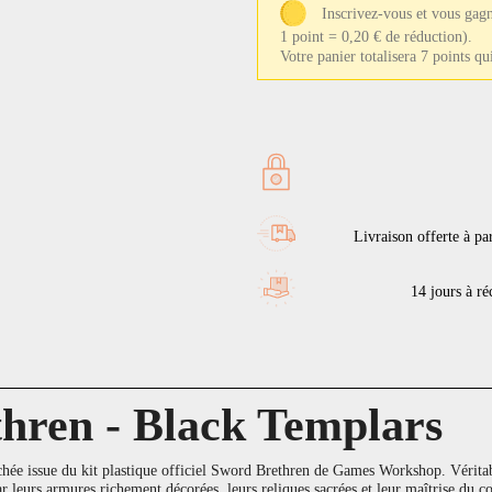
Inscrivez-vous et vous gagn
1 point = 0,20 € de réduction).
Votre panier totalisera 7 points q
Livraison offerte à pa
14 jours à réc
hren - Black Templars
chée issue du kit plastique officiel Sword Brethren de Games Workshop. Vérita
 par leurs armures richement décorées, leurs reliques sacrées et leur maîtrise du 