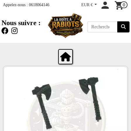
Appelez-nous :
0618064146
EUR €
0
Nous suivre :