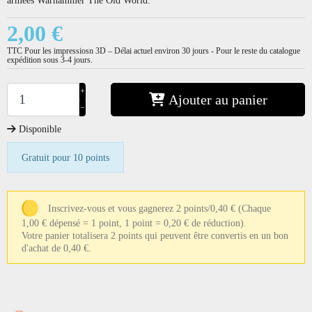
2,00 €
TTC
Pour les impressiosn 3D – Délai actuel environ 30 jours - Pour le reste du catalogue
expédition sous 3-4 jours.
+
Ajouter au panier
−
Disponible
Gratuit pour 10 points
Inscrivez-vous et vous gagnerez 2 points/0,40 €
(Chaque
1,00 € dépensé = 1 point, 1 point = 0,20 € de réduction).
Votre panier totalisera 2 points qui peuvent être convertis en un bon
d'achat de 0,40 €.