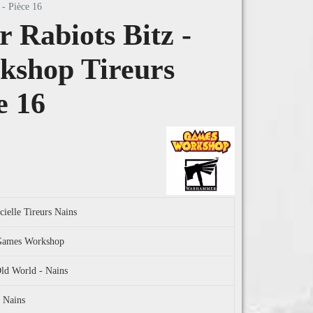
- Pièce 16
Rabiots Bitz -
shop Tireurs
e 16
cielle Tireurs Nains
l Games Workshop
d World - Nains
s Nains