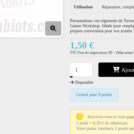
Utilisation
Réparation, rempla
Personnalisez vos régiments de Tireurs
Games Workshop. Idéale pour remplace
propres conversions pour vos armée
1,50 €
TTC
Pour les impressiosn 3D – Délai actuel e
Ajout
−
+
Disponible
Gratuit pour 8 points
Inscrivez-vous et vous gagn
1 point = 0,20 € de réduction).
Votre panier totalisera 2 points q