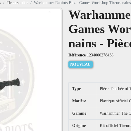
s
Tireurs nains
Warhammer Rabiots Bitz - Games Workshop Tireurs nains 
Warhammer 
Games Work
nains - Pièc
Référence
1234000278438
NOUVEAU
Type
Pièce détachée offi
Matière
Plastique officie
Gamme
Warhammer The Ol
Origine
Kit officiel Tireur