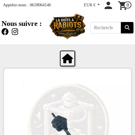
Appelez-nous :
0618064146
EUR €
0
Nous suivre :