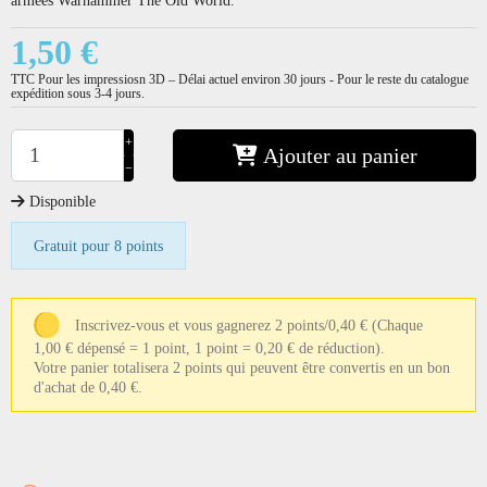
1,50 €
TTC
Pour les impressiosn 3D – Délai actuel environ 30 jours - Pour le reste du catalogue
expédition sous 3-4 jours.
+
Ajouter au panier
−
Disponible
Gratuit pour 8 points
Inscrivez-vous et vous gagnerez 2 points/0,40 €
(Chaque
1,00 € dépensé = 1 point, 1 point = 0,20 € de réduction).
Votre panier totalisera 2 points qui peuvent être convertis en un bon
d'achat de 0,40 €.