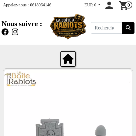
Appelez-nous :
0618064146
EUR €
0
Nous suivre :