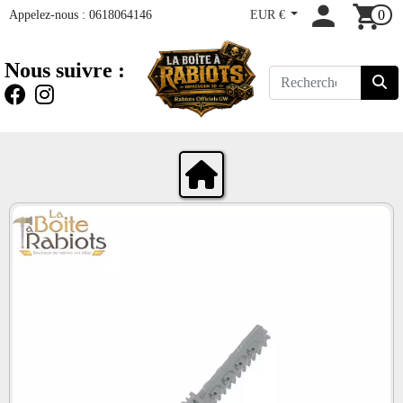
Appelez-nous :
0618064146
EUR €
0
Nous suivre :