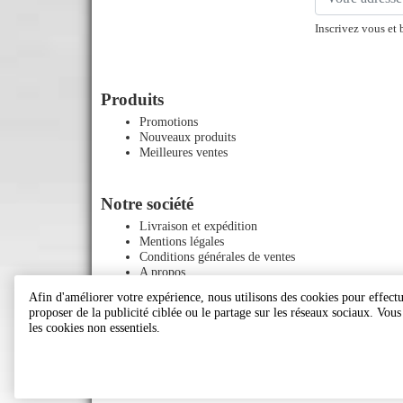
Inscrivez vous et 
Produits
Promotions
Nouveaux produits
Meilleures ventes
Notre société
Livraison et expédition
Mentions légales
Conditions générales de ventes
A propos
Paiement sécurisé
Afin d'améliorer votre expérience, nous utilisons des cookies pour effectue
Contactez-nous
proposer de la publicité ciblée ou le partage sur les réseaux sociaux. Vou
Plan du site
les cookies non essentiels.
Magasins
Le blog