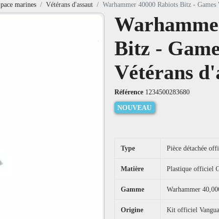
pace marines
Vétérans d'assaut
Warhammer 40000 Rabiots Bitz - Games W
Warhammer
Bitz - Gam
Vétérans d'
Référence
1234500283680
NOUVEAU
Type
Pièce détachée off
Matière
Plastique officie
Gamme
Warhammer 40,000
Origine
Kit officiel Vangu