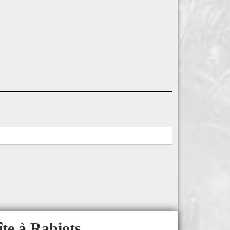
îte à Rabiots