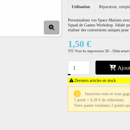
Utilisation
Réparation, rempla
Personnalisez vos Space Marines avec 
Squad de Games Workshop. Idéale pou
réaliser des conversions uniques po
1,50 €
TTC
Pour les impressiosn 3D – Délai actuel e
Ajout
−
+
Derniers articles en stock
Inscrivez-vous et vous gagn
1 point = 0,20 € de réduction).
Votre panier totalisera 2 points q