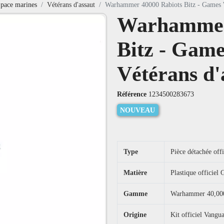
pace marines
Vétérans d'assaut
Warhammer 40000 Rabiots Bitz - Games W
Warhammer
Bitz - Gam
Vétérans d'
Référence
1234500283673
NOUVEAU
Type
Pièce détachée off
Matière
Plastique officie
Gamme
Warhammer 40,000
Origine
Kit officiel Vangu