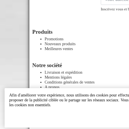
Inscrivez vous et 
Produits
Promotions
Nouveaux produits
Meilleures ventes
Notre société
Livraison et expédition
Mentions légales
Conditions générales de ventes
A propos
Paiement sécurisé
Afin d'améliorer votre expérience, nous utilisons des cookies pour effectue
Contactez-nous
proposer de la publicité ciblée ou le partage sur les réseaux sociaux. Vou
Plan du site
les cookies non essentiels.
Magasins
Le blog