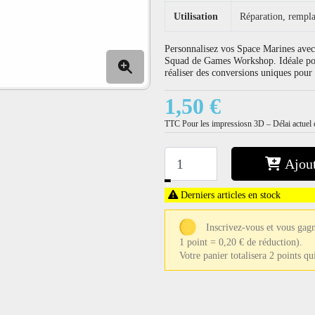
Utilisation
Réparation, rempla
Personnalisez vos Space Marines avec 
Squad de Games Workshop. Idéale pou
réaliser des conversions uniques po
1,50 €
TTC
Pour les impressiosn 3D – Délai actuel e
Ajout
−
+
Derniers articles en stock
Inscrivez-vous et vous gagn
1 point = 0,20 € de réduction).
Votre panier totalisera 2 points q