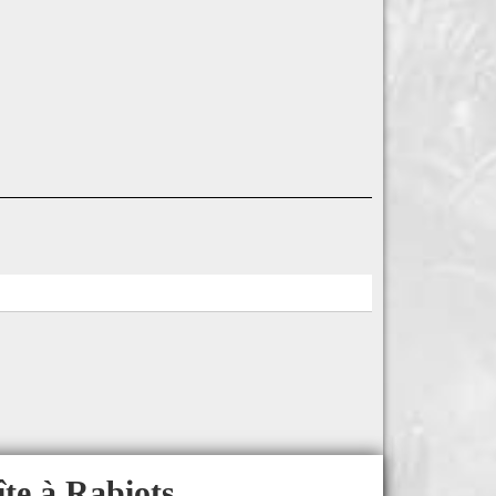
îte à Rabiots