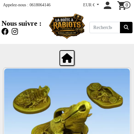
Appelez-nous :
0618064146
EUR €
0
Nous suivre :