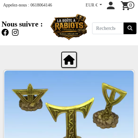
Appelez-nous :
0618064146
EUR €
0
Nous suivre :