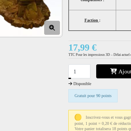
Faction
:
17,99 €
TTC
Pour les impressiosn 3D – Délai actuel e
Ajout
−
+
Disponible
Gratuit pour 90 points
Inscrivez-vous et vous gag
point, 1 point = 0,20 € de réducti
Votre panier totalisera 18 points 