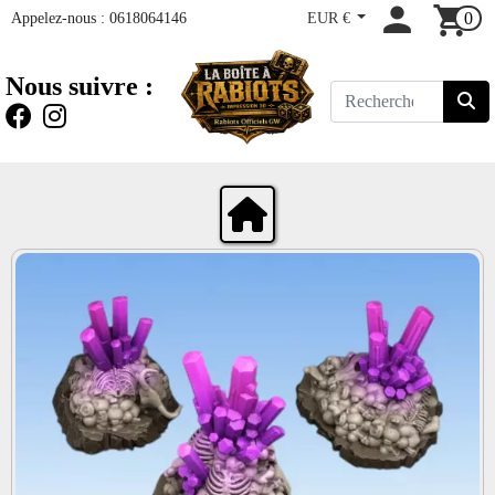
Appelez-nous :
0618064146
EUR €
0
Nous suivre :