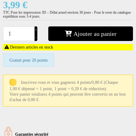
3,99 €
TTC
Pour les impressiosn 3D – Délai actuel environ 30 jours - Pour le reste du catalogue
expédition sous 3-4 jours.
+
Ajouter au panier
−
Derniers articles en stock
Gratuit pour 20 points
Inscrivez-vous et vous gagnerez 4 points/0,80 €
(Chaque
1,00 € dépensé = 1 point, 1 point = 0,20 € de réduction).
Votre panier totalisera 4 points qui peuvent être convertis en un bon
d'achat de 0,80 €.
Garanties sécurité