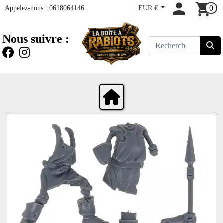
Appelez-nous :
0618064146
EUR €
0
Nous suivre :