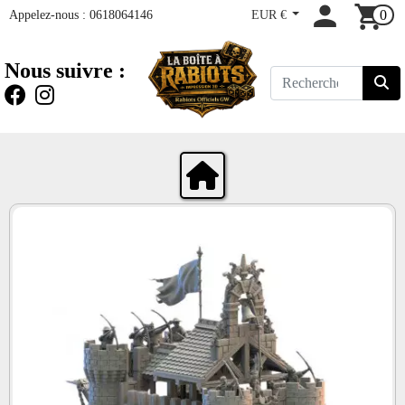
Appelez-nous :
0618064146
EUR €
0
Nous suivre :