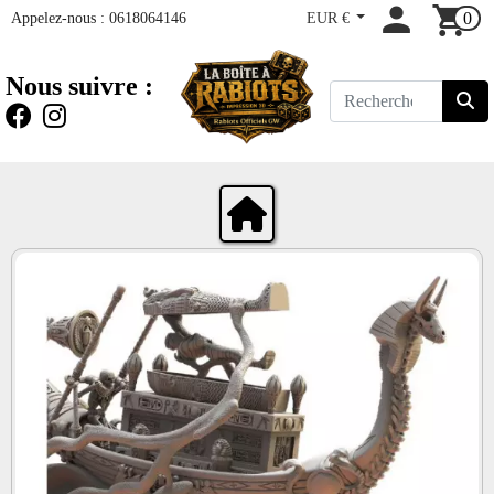
Appelez-nous :
0618064146
EUR €
0
Nous suivre :