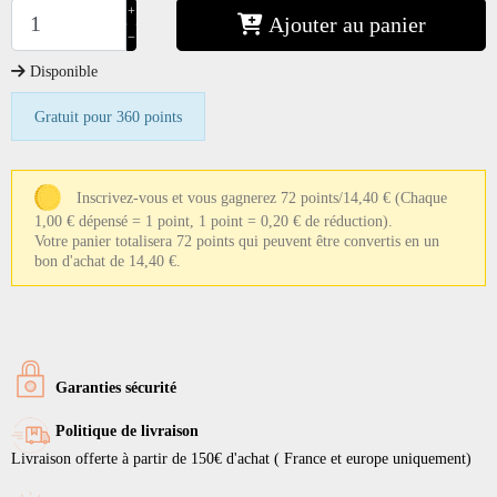
+
Ajouter au panier
−
Disponible
Gratuit pour 360 points
Inscrivez-vous et vous gagnerez 72 points/14,40 €
(Chaque
1,00 € dépensé = 1 point, 1 point = 0,20 € de réduction).
Votre panier totalisera 72 points qui peuvent être convertis en un
bon d'achat de 14,40 €.
Garanties sécurité
Politique de livraison
Livraison offerte à partir de 150€ d'achat ( France et europe uniquement)