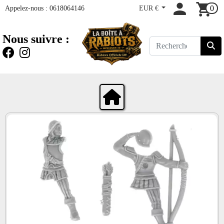
Appelez-nous :
0618064146
EUR €
0
Nous suivre :