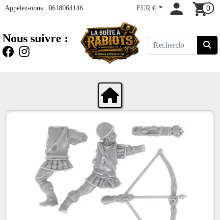
Appelez-nous :
0618064146
EUR €
0
Nous suivre :